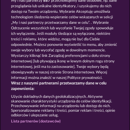
My i nasi partnerzy
887
przechowujemy dane osobowe, np. dane
przeglądania lub unikalne identyfikatory, i uzyskujemy do nich
dostęp na Twoim urządzeniu. Wybranie Akceptuję umożliwia
technologiom śledzenia wspieranie celów wskazanych w sekcji
„My i nasi partnerzy przetwarzamy dane w celu”. . Wybranie
Odrzucenie wszystkich lub wycofanie Twojej zgody spowoduje
ich wyłączenie. Jeśli moduły śledzące są wyłączone, niektóre
40 Thieves
Magic Book 6
treści i reklamy, które widzisz, mogą nie być dla Ciebie
odpowiednie. Możesz ponownie wyświetlić to menu, aby zmienić
swoje wybory lub wycofać zgodę w dowolnym momencie.
Wystarczy kliknąć link Zarządzaj preferencjami u dołu strony
Zasady i warunki
Polityka prywatności
internetowej [lub pływającą ikonę w lewym dolnym rogu strony
internetowej, jeśli ma to zastosowanie]. Twoje wybory będą
Nota prawna
Firma
FAQ
Facebook
obowiązywały w naszej stronie Strona internetowa. Więcej
informacji można znaleźć w naszej Polityce prywatności.
Wraz z naszymi partnerami przetwarzamy dane w celu
Blog
zapewnienia:
Prześlij wniosek o wypłatę
Użycie dokładnych danych geolokalizacyjnych. Aktywne
skanowanie charakterystyki urządzenia do celów identyfikacji.
Przechowywanie informacji na urządzeniu lub dostęp do nich.
Spersonalizowane reklamy i treści, pomiar reklam i treści, opinie
odbiorców i ulepszanie usług.
Lista partnerów (dostawców)