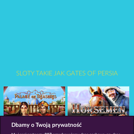
SLOTY TAKIE JAK GATES OF PERSIA
Dbamy o Twoją prywatność
Palace of Treasures
Horsemen