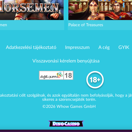
emen
Palace of Treasures
Adatkezelési tájékoztató
Impresszum
A cég
GYIK
Visszavonási kérelem benyújtása
akoztatási célt szolgálnak, és azok egyáltalán nem befolyásolják, hogy a j
sikeres a szerencsejáték terén.
©2026 Whow Games GmbH