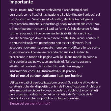
importante
Noi e i nostri
887
partner archiviamo e accediamo ai dati
personali, come i dati di navigazione gli o identificatori univoci, sul
tuo dispositivo . Selezionando Accetto, abiliti le tecnologie di
tracciamento affinché supportino gli scopi mostrati alla voce "Noi
e i nostri partner trattiamo i dati da fornire". Selezionando Rifiuta
Fruits & Wilds 2
3 Golden Cherries
tutti o revocando il tuo consenso, le disabiliti. Nel caso in cui
queste tecnologie dovessero essere disabilitate, alcuni contenuti
e annunci visualizzati potrebbero non essere rilevanti. Puoi
accedere nuovamente a questo menu per modificare le tue scelte
Termini e condizioni
o per revocare il consenso facendo clic sul link Gestisci le
preferenze in fondo alla pagina web. [o l'icona mobile in basso a
Informativa sulla privacy
Note legali
sinistra della pagina web, se applicabile]. Tali scelte avranno
effetto nel contesto del nostro Sito web. Per maggiori
informazioni, consulta l'Informativa sulla privacy.
Società
FAQ
Facebook
Blog
Noi e i nostri partner trattiamo i dati per fornire:
Invia richiesta di recesso
Utilizzare dati di geolocalizzazione precisi. Scansione attiva delle
caratteristiche del dispositivo ai fini dell’identificazione. Archiviare
informazioni su dispositivo e/o accedervi. Pubblicità e contenuti
personalizzati, valutazione dei contenuti e dell’efficacia della
pubblicità, ricerche sul pubblico, sviluppo di servizi.
Elenco dei partner (fornitori)