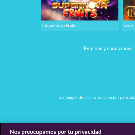
7 Supernova Fruits
Tower
Términos y condiciones
Los juegos de casino social están pensado
Nos preocupamos por tu privacidad