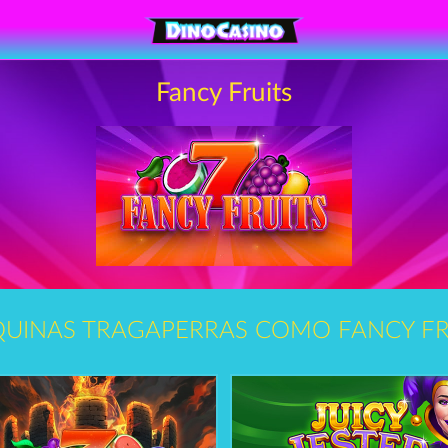
Fancy Fruits
UINAS TRAGAPERRAS COMO FANCY FR