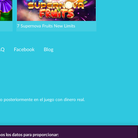
7 Supernova Fruits New Limits
AQ
Facebook
Blog
to posteriormente en el juego con dinero real.
os los datos para proporcionar: