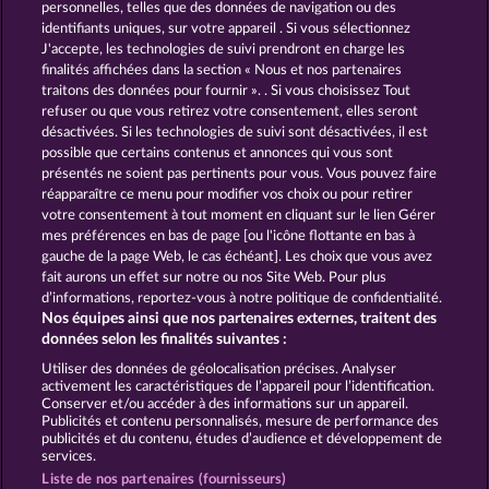
personnelles, telles que des données de navigation ou des
identifiants uniques, sur votre appareil . Si vous sélectionnez
J'accepte, les technologies de suivi prendront en charge les
finalités affichées dans la section « Nous et nos partenaires
traitons des données pour fournir ». . Si vous choisissez Tout
refuser ou que vous retirez votre consentement, elles seront
désactivées. Si les technologies de suivi sont désactivées, il est
possible que certains contenus et annonces qui vous sont
Palace of Treasures
Books and Bulls
présentés ne soient pas pertinents pour vous. Vous pouvez faire
réapparaître ce menu pour modifier vos choix ou pour retirer
votre consentement à tout moment en cliquant sur le lien Gérer
mes préférences en bas de page [ou l'icône flottante en bas à
CGU
Charte de confidentialité
gauche de la page Web, le cas échéant]. Les choix que vous avez
fait aurons un effet sur notre ou nos Site Web. Pour plus
Mentions légales
Société
FAQ
d’informations, reportez-vous à notre politique de confidentialité.
Nos équipes ainsi que nos partenaires externes, traitent des
Facebook
Blog
données selon les finalités suivantes :
Utiliser des données de géolocalisation précises. Analyser
Envoyer la demande de rétractation
activement les caractéristiques de l’appareil pour l’identification.
Conserver et/ou accéder à des informations sur un appareil.
Publicités et contenu personnalisés, mesure de performance des
publicités et du contenu, études d’audience et développement de
services.
Liste de nos partenaires (fournisseurs)