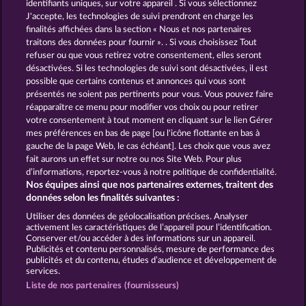
identifiants uniques, sur votre appareil . Si vous sélectionnez
J'accepte, les technologies de suivi prendront en charge les
finalités affichées dans la section « Nous et nos partenaires
traitons des données pour fournir ». . Si vous choisissez Tout
refuser ou que vous retirez votre consentement, elles seront
désactivées. Si les technologies de suivi sont désactivées, il est
possible que certains contenus et annonces qui vous sont
Jack Potter and the Book of Dynasties
Jack Potter & the Book of Dynasties 6
présentés ne soient pas pertinents pour vous. Vous pouvez faire
réapparaître ce menu pour modifier vos choix ou pour retirer
votre consentement à tout moment en cliquant sur le lien Gérer
mes préférences en bas de page [ou l'icône flottante en bas à
CGU
Charte de confidentialité
gauche de la page Web, le cas échéant]. Les choix que vous avez
fait aurons un effet sur notre ou nos Site Web. Pour plus
Mentions légales
Société
FAQ
d’informations, reportez-vous à notre politique de confidentialité.
Nos équipes ainsi que nos partenaires externes, traitent des
Facebook
Blog
données selon les finalités suivantes :
Utiliser des données de géolocalisation précises. Analyser
Envoyer la demande de rétractation
activement les caractéristiques de l’appareil pour l’identification.
Conserver et/ou accéder à des informations sur un appareil.
Publicités et contenu personnalisés, mesure de performance des
publicités et du contenu, études d’audience et développement de
services.
Liste de nos partenaires (fournisseurs)