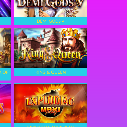
DEMI GODS V
K OF
KING & QUEEN