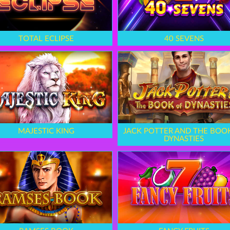
TOTAL ECLIPSE
40 SEVENS
MAJESTIC KING
JACK POTTER AND THE BOO
DYNASTIES