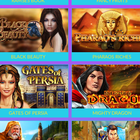
RAMSES BOOK
FANCY FRUITS
BLACK BEAUTY
PHARAOS RICHES
GATES OF PERSIA
MIGHTY DRAGON