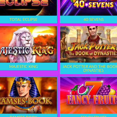
TOTAL ECLIPSE
40 SEVENS
MAJESTIC KING
JACK POTTER AND THE BOO
DYNASTIES