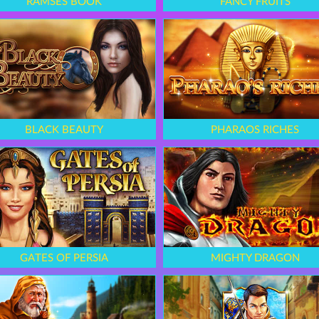
RAMSES BOOK
FANCY FRUITS
BLACK BEAUTY
PHARAOS RICHES
GATES OF PERSIA
MIGHTY DRAGON