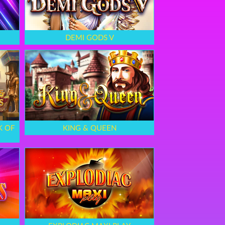
DEMI GODS V
K OF
KING & QUEEN