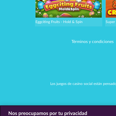
Eggciting Fruits - Hold & Spin
Super
Términos y condiciones
Los juegos de casino social están pensado
Nos preocupamos por tu privacidad