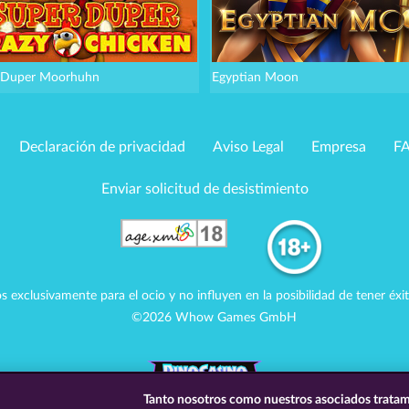
 Duper Moorhuhn
Egyptian Moon
Declaración de privacidad
Aviso Legal
Empresa
F
Enviar solicitud de desistimiento
s exclusivamente para el ocio y no influyen en la posibilidad de tener éxi
©2026 Whow Games GmbH
Tanto nosotros como nuestros asociados tratam