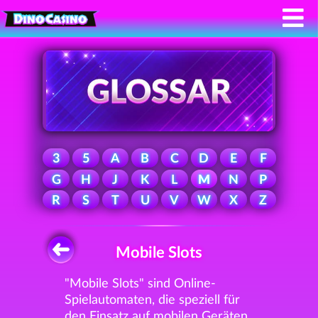
3
5
A
B
C
D
E
F
G
H
J
K
L
M
N
P
R
S
T
U
V
W
X
Z
Mobile Slots
"Mobile Slots" sind Online-
Spielautomaten, die speziell für
den Einsatz auf mobilen Geräten