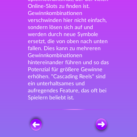
Online-Slots zu finden ist.
Gewinnkombinationen
verschwinden hier nicht einfach,
sondern lösen sich auf und
werden durch neue Symbole
ersetzt, die von oben nach unten
fallen. Dies kann zu mehreren
Gewinnkombinationen
hintereinander führen und so das
Potenzial für größere Gewinne
erhöhen. "Cascading Reels" sind
ein unterhaltsames und
aufregendes Feature, das oft bei
Spielern beliebt ist.