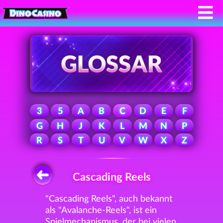
3
5
A
B
C
D
E
F
G
H
J
K
L
M
N
P
R
S
T
U
V
W
X
Z
Cascading Reels
"Cascading Reels", auch bekannt
als "Avalanche-Reels", ist ein
Spielmechanismus, der bei vielen