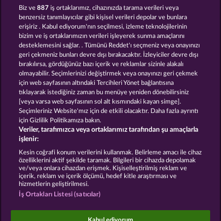
Biz ve
887
iş ortaklarımız, cihazınızda tarama verileri veya
benzersiz tanımlayıcılar gibi kişisel verileri depolar ve bunlara
erişiriz . Kabul ediyorum'nın seçilmesi, izleme teknolojilerinin
bizim ve iş ortaklarımızın verileri işleyerek sunma amaçlarını
desteklemesini sağlar. . Tümünü Reddet'ı seçmeniz veya onayınızı
geri çekmeniz bunları devre dışı bırakacaktır. İzleyiciler devre dışı
bırakılırsa, gördüğünüz bazı içerik ve reklamlar sizinle alakalı
olmayabilir. Seçimlerinizi değiştirmek veya onayınızı geri çekmek
Pharaos Riches
Cleopatra's Crown
için web sayfasının altındaki Tercihleri Yönet bağlantısına
tıklayarak istediğiniz zaman bu menüye yeniden dönebilirsiniz
[veya varsa web sayfasının sol alt kısmındaki kayan simge].
Hüküm ve Koşullar
Gizlilik Beyanı
Künye
Seçimleriniz Website'mız için de etkili olacaktır. Daha fazla ayrıntı
için Gizlilik Politikamıza bakın.
Veriler, tarafımızca veya ortaklarımız tarafından şu amaçlarla
Şirket
SSS
Facebook
Blog
işlenir:
İptal talebini gönder
Kesin coğrafi konum verilerini kullanmak. Belirleme amacı ile cihaz
özelliklerini aktif şekilde taramak. Bilgileri bir cihazda depolamak
ve/veya onlara cihazdan erişmek. Kişiselleştirilmiş reklam ve
içerik, reklam ve içerik ölçümü, hedef kitle araştırması ve
hizmetlerin geliştirilmesi.
İş Ortakları Listesi (satıcılar)
Sosyal casino oyunları sadece eğlence amaçlıdır ve
gerçek parayla oynanan kumar oyunlarında
Kabul ediyorum