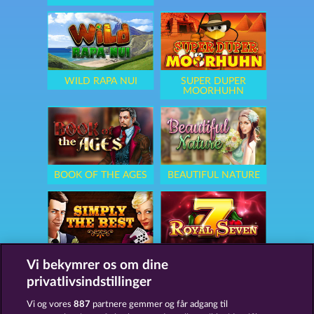
WILD RAPA NUI
SUPER DUPER
MOORHUHN
BOOK OF THE AGES
BEAUTIFUL NATURE
SIMPLY THE BEST
ROYAL SEVEN
Vi bekymrer os om dine
privatlivsindstillinger
Vi og vores
887
partnere gemmer og får adgang til