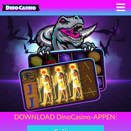
DOWNLOAD DinoCasino-APPEN: