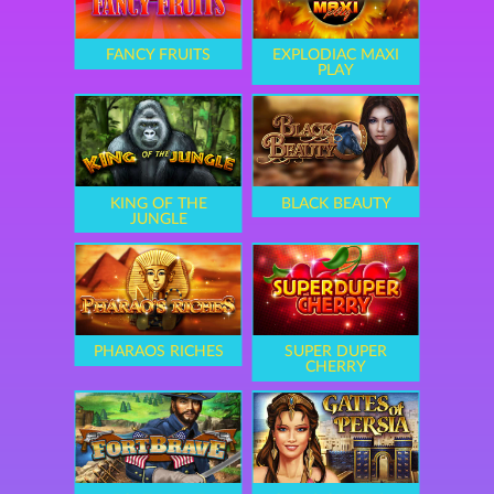
FANCY FRUITS
EXPLODIAC MAXI
PLAY
KING OF THE
BLACK BEAUTY
JUNGLE
PHARAOS RICHES
SUPER DUPER
CHERRY