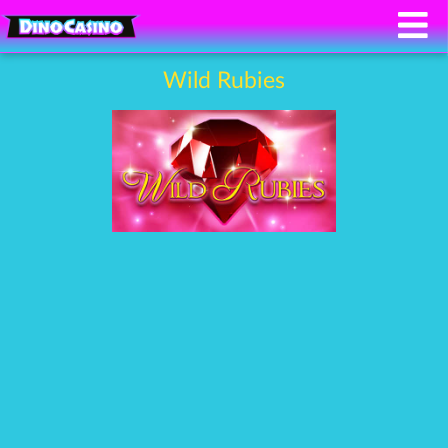
Wild Rubies