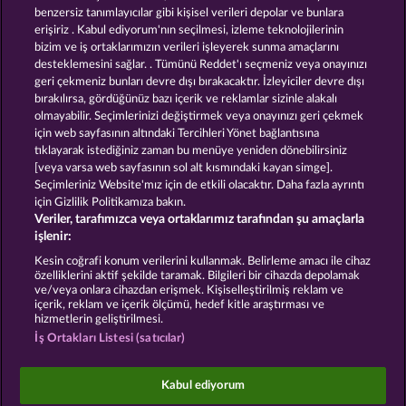
benzersiz tanımlayıcılar gibi kişisel verileri depolar ve bunlara
erişiriz . Kabul ediyorum'nın seçilmesi, izleme teknolojilerinin
bizim ve iş ortaklarımızın verileri işleyerek sunma amaçlarını
desteklemesini sağlar. . Tümünü Reddet'ı seçmeniz veya onayınızı
geri çekmeniz bunları devre dışı bırakacaktır. İzleyiciler devre dışı
bırakılırsa, gördüğünüz bazı içerik ve reklamlar sizinle alakalı
olmayabilir. Seçimlerinizi değiştirmek veya onayınızı geri çekmek
Piggy Kings
Egyptian Moon
için web sayfasının altındaki Tercihleri Yönet bağlantısına
tıklayarak istediğiniz zaman bu menüye yeniden dönebilirsiniz
[veya varsa web sayfasının sol alt kısmındaki kayan simge].
Hüküm ve Koşullar
Gizlilik Beyanı
Künye
Seçimleriniz Website'mız için de etkili olacaktır. Daha fazla ayrıntı
için Gizlilik Politikamıza bakın.
Veriler, tarafımızca veya ortaklarımız tarafından şu amaçlarla
Şirket
SSS
Facebook
Blog
işlenir:
İptal talebini gönder
Kesin coğrafi konum verilerini kullanmak. Belirleme amacı ile cihaz
özelliklerini aktif şekilde taramak. Bilgileri bir cihazda depolamak
ve/veya onlara cihazdan erişmek. Kişiselleştirilmiş reklam ve
içerik, reklam ve içerik ölçümü, hedef kitle araştırması ve
hizmetlerin geliştirilmesi.
İş Ortakları Listesi (satıcılar)
Sosyal casino oyunları sadece eğlence amaçlıdır ve
gerçek parayla oynanan kumar oyunlarında
Kabul ediyorum
gelecekte elde edilebilecek olası başarılar üzerinde