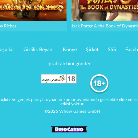
os Riches
Jack Potter & the Book of Dynasti
şullar
Gizlilik Beyanı
Künye
Şirket
SSS
Face
İptal talebini gönder
lıdır ve gerçek parayla oynanan kumar oyunlarında gelecekte elde edilebile
etkisi yoktur.
©2026 Whow Games GmbH