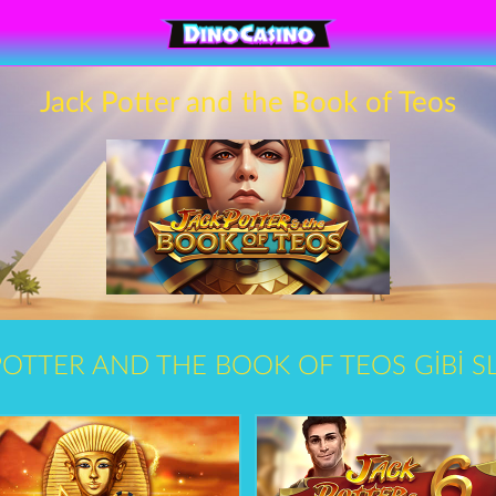
Jack Potter and the Book of Teos
POTTER AND THE BOOK OF TEOS GIBI S