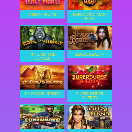
FANCY FRUITS
EXPLODIAC MAXI
PLAY
KING OF THE
BLACK BEAUTY
JUNGLE
PHARAOS RICHES
SUPER DUPER
CHERRY