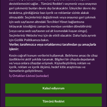
desteklemesini sağlar. . Tümünü Reddet'ı seçmeniz veya onayınızı
geri çekmeniz bunları devre dışı bırakacaktır. İzleyiciler devre dışı
GOLDEN EI OF
FOREVER
bırakılırsa, gördüğünüz bazı içerik ve reklamlar sizinle alakalı
MOORHUHN
DIAMONDS
olmayabilir. Seçimlerinizi değiştirmek veya onayınızı geri çekmek
Bütün oyunları göster
için web sayfasının altındaki Tercihleri Yönet bağlantısına
tıklayarak istediğiniz zaman bu menüye yeniden dönebilirsiniz
[veya varsa web sayfasının sol alt kısmındaki kayan simge].
Hüküm ve Koşullar
Gizlilik Beyanı
Künye
Seçimleriniz Website'mız için de etkili olacaktır. Daha fazla ayrıntı
için Gizlilik Politikamıza bakın.
Veriler, tarafımızca veya ortaklarımız tarafından şu amaçlarla
Şirket
SSS
Facebook
Blog
işlenir:
İptal talebini gönder
Kesin coğrafi konum verilerini kullanmak. Belirleme amacı ile cihaz
özelliklerini aktif şekilde taramak. Bilgileri bir cihazda depolamak
ve/veya onlara cihazdan erişmek. Kişiselleştirilmiş reklam ve
içerik, reklam ve içerik ölçümü, hedef kitle araştırması ve
hizmetlerin geliştirilmesi.
İş Ortakları Listesi (satıcılar)
Sosyal casino oyunları sadece eğlence amaçlıdır ve
gerçek parayla oynanan kumar oyunlarında
Kabul ediyorum
gelecekte elde edilebilecek olası başarılar üzerinde
kesinlikle hiçbir etkisi yoktur.
©2026 Whow Games GmbH
Tümünü Reddet