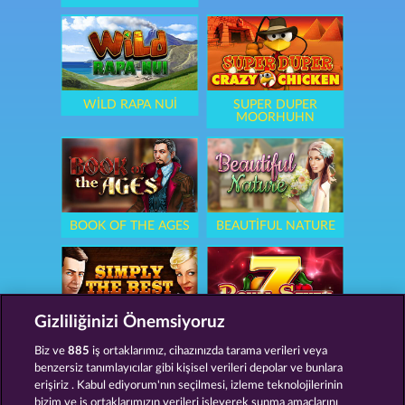
WILD RAPA NUI
SUPER DUPER
MOORHUHN
BOOK OF THE AGES
BEAUTIFUL NATURE
Gizliliğinizi Önemsiyoruz
SIMPLY THE BEST
ROYAL SEVEN
Biz ve
885
iş ortaklarımız, cihazınızda tarama verileri veya
benzersiz tanımlayıcılar gibi kişisel verileri depolar ve bunlara
erişiriz . Kabul ediyorum'nın seçilmesi, izleme teknolojilerinin
bizim ve iş ortaklarımızın verileri işleyerek sunma amaçlarını