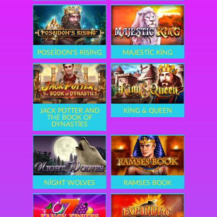
POSEIDON'S RISING
MAJESTIC KING
JACK POTTER AND
KING & QUEEN
THE BOOK OF
DYNASTIES
NIGHT WOLVES
RAMSES BOOK