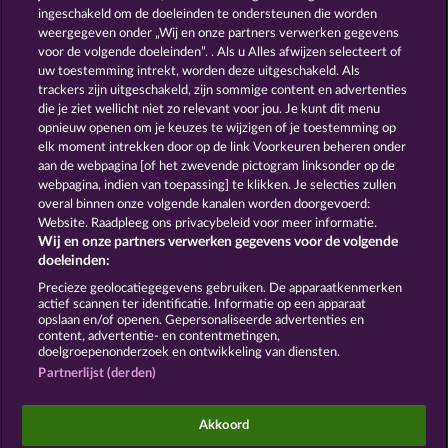
ingeschakeld om de doeleinden te ondersteunen die worden
weergegeven onder „Wij en onze partners verwerken gegevens
voor de volgende doeleinden”. . Als u Alles afwijzen selecteert of
uw toestemming intrekt, worden deze uitgeschakeld. Als
trackers zijn uitgeschakeld, zijn sommige content en advertenties
die je ziet wellicht niet zo relevant voor jou. Je kunt dit menu
opnieuw openen om je keuzes te wijzigen of je toestemming op
The Griffin
Dragonheart The Nibelung Legends
elk moment intrekken door op de link Voorkeuren beheren onder
aan de webpagina [of het zwevende pictogram linksonder op de
webpagina, indien van toepassing] te klikken. Je selecties zullen
Algemene voorwaarden
Privacyverklaring
overal binnen onze volgende kanalen worden doorgevoerd:
Website. Raadpleeg ons privacybeleid voor meer informatie.
Wij en onze partners verwerken gegevens voor de volgende
Colofon
Bedrijf
FAQ
Facebook
Blog
doeleinden:
Terugbetalingsverzoek indienen
Precieze geolocatiegegevens gebruiken. De apparaatkenmerken
actief scannen ter identificatie. Informatie op een apparaat
opslaan en/of openen. Gepersonaliseerde advertenties en
content, advertentie- en contentmetingen,
doelgroepenonderzoek en ontwikkeling van diensten.
Partnerlijst (derden)
Sociale casino games zijn enkel bedoeld voor
entertainment en hebben absoluut geen enkele
Akkoord
invloed op mogelijk toekomstig succes in het