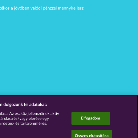
átékos a jövőben valódi pénzzel mennyire lesz
n dolgozunk fel adatokat:
lása. Az eszköz jellemzőinek aktív
Elfogadom
tárolása és/vagy elérése egy
hirdetés- és tartalommérés,
Összes elutasítása