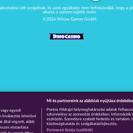
akoztatási célt szolgálnak, és azok egyáltalán nem befolyásolják, hogy a j
sikeres a szerencsejáték terén.
©2026 Whow Games GmbH
Mi és partnereink az alábbiak nyújtása érdekébe
Pontos földrajzi helymeghatározási adatok felhaszná
 vagy egyedi
szkennelése az azonosítás érdekében. Információk 
m kiválasztás lehetővé
eszközön. Személyre szabott hirdetés és tartalom, 
 által végzett, alább
közönségkutatás és szolgáltatásfejlesztés.
sszes elutasítása
Partnerek listája (szállítók)