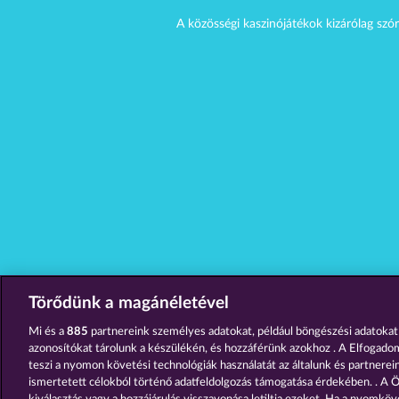
A közösségi kaszinójátékok kizárólag szór
Törődünk a magánéletével
Mi és a
885
partnereink személyes adatokat, például böngészési adatokat
azonosítókat tárolunk a készülékén, és hozzáférünk azokhoz . A Elfogado
teszi a nyomon követési technológiák használatát az általunk és partnereink
ismertetett célokból történő adatfeldolgozás támogatása érdekében. . A Ö