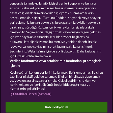
benzersiz tanımlayıcılar gibi kişisel verileri depolar ve bunlara
erişiriz . Kabul ediyorum'nın seçilmesi, izleme teknolojilerinin
bizim ve iş ortaklarımızın verileri işleyerek sunma amaçlarını
desteklemesini sağlar. . Tümünü Reddet'ı seçmeniz veya onayınızı
geri çekmeniz bunları devre dışı bırakacaktır. İzleyiciler devre dışı
bırakılırsa, gördüğünüz bazı içerik ve reklamlar sizinle alakalı
olmayabilir. Seçimlerinizi değiştirmek veya onayınızı geri çekmek
Golden Ei of Moorhuhn
Wild Rapa Nui
için web sayfasının altındaki Tercihleri Yönet bağlantısına
tıklayarak istediğiniz zaman bu menüye yeniden dönebilirsiniz
[veya varsa web sayfasının sol alt kısmındaki kayan simge].
Hüküm ve Koşullar
Gizlilik Beyanı
Künye
Seçimleriniz Website'mız için de etkili olacaktır. Daha fazla ayrıntı
için Gizlilik Politikamıza bakın.
Veriler, tarafımızca veya ortaklarımız tarafından şu amaçlarla
Şirket
SSS
Facebook
Blog
işlenir:
İptal talebini gönder
Kesin coğrafi konum verilerini kullanmak. Belirleme amacı ile cihaz
özelliklerini aktif şekilde taramak. Bilgileri bir cihazda depolamak
ve/veya onlara cihazdan erişmek. Kişiselleştirilmiş reklam ve
içerik, reklam ve içerik ölçümü, hedef kitle araştırması ve
hizmetlerin geliştirilmesi.
İş Ortakları Listesi (satıcılar)
Sosyal casino oyunları sadece eğlence amaçlıdır ve
gerçek parayla oynanan kumar oyunlarında
Kabul ediyorum
gelecekte elde edilebilecek olası başarılar üzerinde