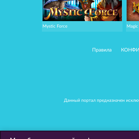
Mystic Force
Magic
Правила
КОНФИ
Данный портал предназначен исключ