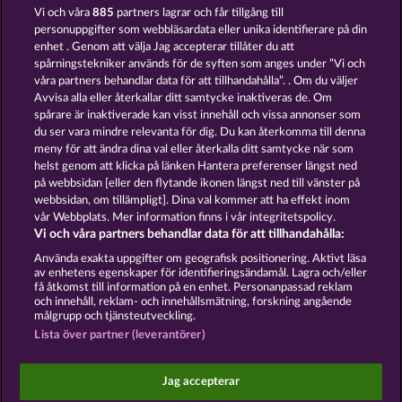
Vi och våra
885
partners lagrar och får tillgång till
personuppgifter som webbläsardata eller unika identifierare på din
enhet . Genom att välja Jag accepterar tillåter du att
spårningstekniker används för de syften som anges under ”Vi och
våra partners behandlar data för att tillhandahålla”. . Om du väljer
Avvisa alla eller återkallar ditt samtycke inaktiveras de. Om
spårare är inaktiverade kan visst innehåll och vissa annonser som
Atlantic Wilds
Majestic King
du ser vara mindre relevanta för dig. Du kan återkomma till denna
meny för att ändra dina val eller återkalla ditt samtycke när som
helst genom att klicka på länken Hantera preferenser längst ned
Användarvillkor
Sekretesspolicy
Avtryck
på webbsidan [eller den flytande ikonen längst ned till vänster på
webbsidan, om tillämpligt]. Dina val kommer att ha effekt inom
Om Företaget
FAQ
Facebook
Blogg
vår Webbplats. Mer information finns i vår integritetspolicy.
Vi och våra partners behandlar data för att tillhandahålla:
Skicka in en begäran om att ångra köpet
Använda exakta uppgifter om geografisk positionering. Aktivt läsa
av enhetens egenskaper för identifieringsändamål. Lagra och/eller
få åtkomst till information på en enhet. Personanpassad reklam
och innehåll, reklam- och innehållsmätning, forskning angående
målgrupp och tjänsteutveckling.
Lista över partner (leverantörer)
Sociala casinospel är endast avsedda för
underhållningsändamål och har absolut inget
Jag accepterar
inflytande på eventuell framtida framgång i spel