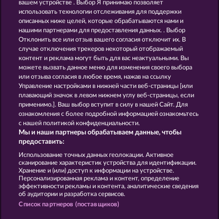
вашем устройстве . Выбор Я принимаю позволяет
использовать технологии отслеживания для поддержки
описанных ниже целей, которые обрабатываются нами и
нашими партнерами для предоставления данных. . Выбор
Отклонить все или отзыв вашего согласия отключит их. В
случае отключения трекеров некоторый отображаемый
контент и реклама могут быть для вас неактуальными. Вы
Fruit Mania RHFP
5 Ember Wilds
можете вызвать данное меню для изменения своего выбора
или отзыва согласия в любое время, нажав на ссылку
Управление настройками в нижней части веб-страницы [или
плавающий значок в левом нижнем углу веб-страницы, если
Правила
КОНФИДЕНЦИАЛЬНОСТЬ
применимо.]. Ваш выбор вступит в силу в нашей Сайт. Для
ознакомления с более подробной информацией ознакомьтесь
О компании
Компания
ЧаВо
с нашей политикой конфиденциальности.
Мы и наши партнеры обрабатываем данные, чтобы
Facebook
Блог
предоставить:
Использование точных данных геолокации. Активное
Отправить Запрос об Отказе
сканирование характеристик устройства для идентификации.
Хранение и (или) доступ к информации на устройстве.
Персонализированная реклама и контент, определение
эффективности рекламы и контента, аналитические сведения
об аудитории и разработка сервисов.
Список партнеров (поставщиков)