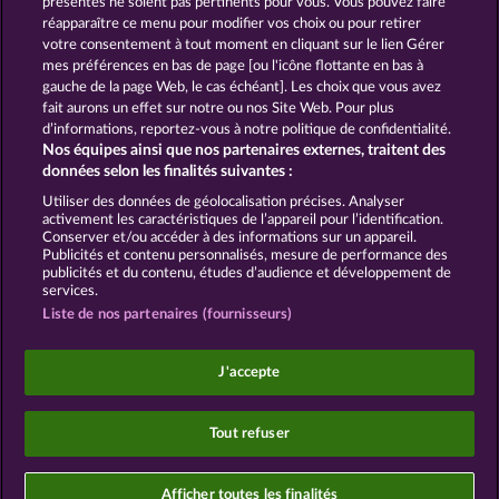
présentés ne soient pas pertinents pour vous. Vous pouvez faire
réapparaître ce menu pour modifier vos choix ou pour retirer
votre consentement à tout moment en cliquant sur le lien Gérer
mes préférences en bas de page [ou l'icône flottante en bas à
CGU
Charte de confidentialité
gauche de la page Web, le cas échéant]. Les choix que vous avez
fait aurons un effet sur notre ou nos Site Web. Pour plus
Mentions légales
Société
FAQ
d’informations, reportez-vous à notre politique de confidentialité.
Nos équipes ainsi que nos partenaires externes, traitent des
Facebook
Blog
données selon les finalités suivantes :
Utiliser des données de géolocalisation précises. Analyser
Envoyer la demande de rétractation
activement les caractéristiques de l’appareil pour l’identification.
Conserver et/ou accéder à des informations sur un appareil.
Publicités et contenu personnalisés, mesure de performance des
publicités et du contenu, études d’audience et développement de
services.
Liste de nos partenaires (fournisseurs)
Les jeux de casino sociaux sont prévus uniquement
à des fins de divertissement et n'ont absolument
J'accepte
aucune influence sur vos résultats possibles lors de
jeux avec de l'argent réel.
©2026 Whow Games GmbH
Tout refuser
Afficher toutes les finalités