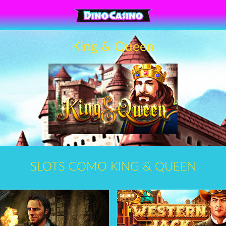
King & Queen
SLOTS COMO KING & QUEEN