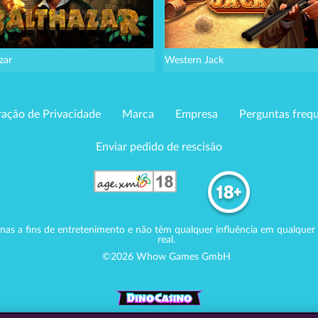
zar
Western Jack
ração de Privacidade
Marca
Empresa
Perguntas freq
Enviar pedido de rescisão
nas a fins de entretenimento e não têm qualquer influência em qualquer 
real.
©2026 Whow Games GmbH