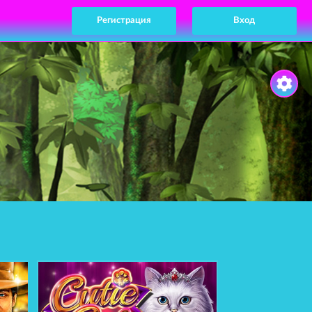
Регистрация
Вход