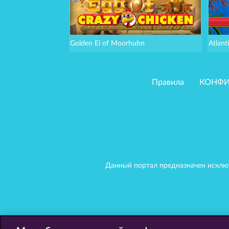
Golden Ei of Moorhuhn
Atlant
Правила
КОНФИ
Данный портал предназначен исключ