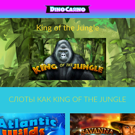
King of the Jungle
СЛОТЫ КАК KING OF THE JUNGLE