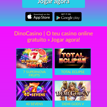
Jogar agora
DinoCasino | O teu casino online
gratuito » Jogar agora!
7 SUPERNOVA
TOTAL ECLIPSE
FRUITS
40 SEVENS
DEMI GODS V