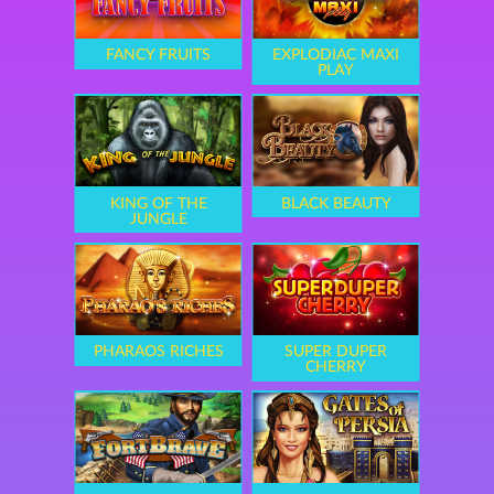
FANCY FRUITS
EXPLODIAC MAXI
PLAY
KING OF THE
BLACK BEAUTY
JUNGLE
PHARAOS RICHES
SUPER DUPER
CHERRY