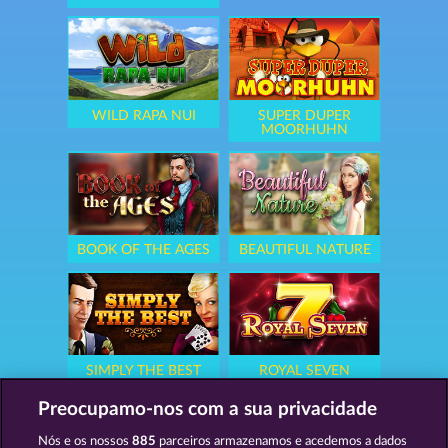
WILD RAPA NUI
SUPER DUPER
MOORHUHN
BOOK OF THE AGES
BEAUTIFUL NATURE
SIMPLY THE BEST
ROYAL SEVEN
Preocupamo-nos com a sua privacidade
Nós e os nossos
885
parceiros armazenamos e acedemos a dados