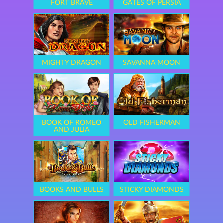
FORT BRAVE
GATES OF PERSIA
MIGHTY DRAGON
SAVANNA MOON
BOOK OF ROMEO
OLD FISHERMAN
AND JULIA
BOOKS AND BULLS
STICKY DIAMONDS