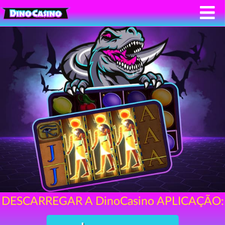
DESCARREGAR A DinoCasino APLICAÇÃO: