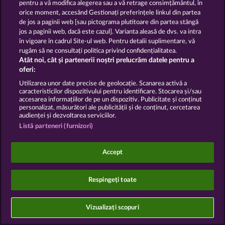
Trimite Cererea de Retragere
pentru a vă modifica alegerea sau a vă retrage consimțământul, în
orice moment, accesând Gestionați preferințele linkul din partea
de jos a paginii web [sau pictograma plutitoare din partea stângă
jos a paginii web, dacă este cazul]. Varianta aleasă de dvs. va intra
în vigoare în cadrul Site-ul web. Pentru detalii suplimentare, vă
rugăm să ne consultați politica privind confidențialitatea.
Atât noi, cât și partenerii noștri prelucrăm datele pentru a
Jocurile din cazinoul de socializare au ca unic scop
oferi:
distracția și nu influențează în niciun fel orice viitor
succes posibil la jocurile de noroc cu bani reali.
Utilizarea unor date precise de geolocație. Scanarea activă a
©2026 Whow Games GmbH
caracteristicilor dispozitivului pentru identificare. Stocarea și/sau
accesarea informațiilor de pe un dispozitiv. Publicitate și conținut
personalizat, măsurători ale publicității și de conținut, cercetarea
audienței și dezvoltarea serviciilor.
Listă parteneri (furnizori)
Accept
Respingeți toate
Vizualizați scopuri