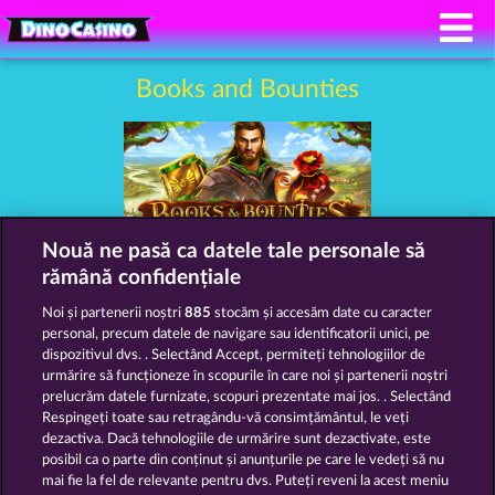
Books and Bounties
Nouă ne pasă ca datele tale personale să
rămână confidențiale
Termeni și condiții
Noi și partenerii noștri
885
stocăm și accesăm date cu caracter
personal, precum datele de navigare sau identificatorii unici, pe
Declarație de confidențialitate
dispozitivul dvs. . Selectând Accept, permiteți tehnologiilor de
urmărire să funcționeze în scopurile în care noi și partenerii noștri
prelucrăm datele furnizate, scopuri prezentate mai jos. . Selectând
Asistență tehnică
Firmă
Respingeți toate sau retragându-vă consimțământul, le veți
dezactiva. Dacă tehnologiile de urmărire sunt dezactivate, este
Întrebări frecvente
Facebook
Blog
posibil ca o parte din conținut și anunțurile pe care le vedeți să nu
mai fie la fel de relevante pentru dvs. Puteți reveni la acest meniu