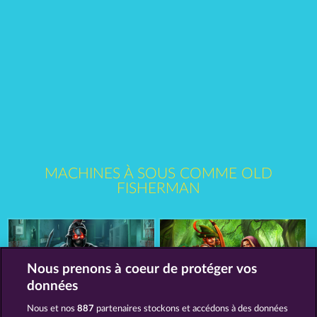
MACHINES À SOUS COMME OLD
FISHERMAN
Nous prenons à coeur de protéger vos
données
Nous et nos
887
partenaires stockons et accédons à des données
Dead Legion
Robin & his girl