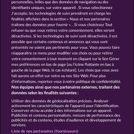
personnelles, telles que des données de navigation ou des
identifiants uniques, sur votre appareil . Si vous sélectionnez
J'accepte, les technologies de suivi prendront en charge les
finalités affichées dans la section « Nous et nos partenaires
traitons des données pour fournir ». . Si vous choisissez Tout
refuser ou que vous retirez votre consentement, elles seront
désactivées. Si les technologies de suivi sont désactivées, il est
possible que certains contenus et annonces qui vous sont
Secret Mission
Super Piggy Coins
présentés ne soient pas pertinents pour vous. Vous pouvez faire
réapparaître ce menu pour modifier vos choix ou pour retirer
votre consentement à tout moment en cliquant sur le lien Gérer
mes préférences en bas de page [ou l'icône flottante en bas à
CGU
Charte de confidentialité
gauche de la page Web, le cas échéant]. Les choix que vous avez
fait aurons un effet sur notre ou nos Site Web. Pour plus
Mentions légales
Société
FAQ
d’informations, reportez-vous à notre politique de confidentialité.
Nos équipes ainsi que nos partenaires externes, traitent des
Facebook
Blog
données selon les finalités suivantes :
Utiliser des données de géolocalisation précises. Analyser
Envoyer la demande de rétractation
activement les caractéristiques de l’appareil pour l’identification.
Conserver et/ou accéder à des informations sur un appareil.
Publicités et contenu personnalisés, mesure de performance des
publicités et du contenu, études d’audience et développement de
services.
Liste de nos partenaires (fournisseurs)