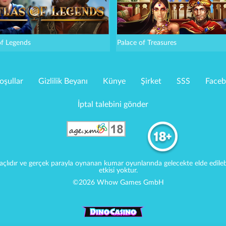
of Legends
Palace of Treasures
şullar
Gizlilik Beyanı
Künye
Şirket
SSS
Face
İptal talebini gönder
lıdır ve gerçek parayla oynanan kumar oyunlarında gelecekte elde edilebile
etkisi yoktur.
©2026 Whow Games GmbH