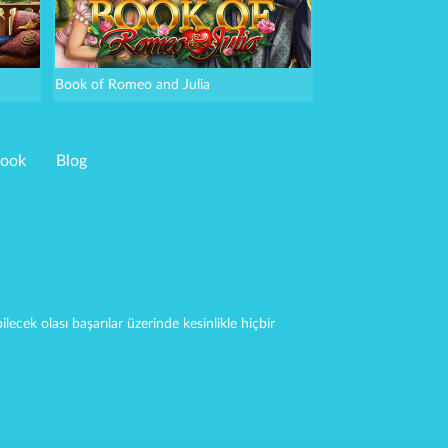
Book of Romeo and Julia
book
Blog
cek olası başarılar üzerinde kesinlikle hiçbir