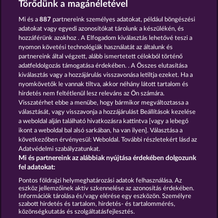
Törődünk a magánéletével
Mi és a
887
partnereink személyes adatokat, például böngészési
adatokat vagy egyedi azonosítókat tárolunk a készülékén, és
hozzáférünk azokhoz . A Elfogadom kiválasztás lehetővé teszi a
nyomon követési technológiák használatát az általunk és
partnereink által végzett, alább ismertetett célokból történő
adatfeldolgozás támogatása érdekében. . A Összes elutasítása
Ramses Book
Jack Potter and the Book of Dynasties
kiválasztás vagy a hozzájárulás visszavonása letiltja ezeket. Ha a
nyomkövetők le vannak tiltva, akkor néhány látott tartalom és
hirdetés nem feltétlenül lesz releváns az Ön számára.
Visszatérhet ebbe a menübe, hogy bármikor megváltoztassa a
Részvételi feltételek
választását, vagy visszavonja a hozzájárulást Beállítások kezelése
a weboldal alján található hivatkozásra kattintva [vagy a lebegő
Adatkezelési tájékoztató
Impresszum
ikont a weboldal bal alsó sarkában, ha van ilyen]. Választása a
következőben érvényesül: Weboldal. További részletekért lásd az
Adatvédelmi szabályzatunkat.
A cég
GYIK
Facebook
Blog
Mi és partnereink az alábbiak nyújtása érdekében dolgozunk
fel adatokat:
Visszavonási kérelem benyújtása
Pontos földrajzi helymeghatározási adatok felhasználása. Az
eszköz jellemzőinek aktív szkennelése az azonosítás érdekében.
Információk tárolása és/vagy elérése egy eszközön. Személyre
szabott hirdetés és tartalom, hirdetés- és tartalommérés,
közönségkutatás és szolgáltatásfejlesztés.