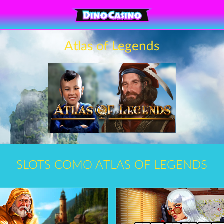
Atlas of Legends
SLOTS COMO ATLAS OF LEGENDS