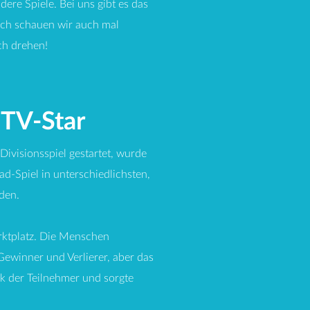
ere Spiele. Bei uns gibt es das
och schauen wir auch mal
ch drehen!
 TV-Star
Divisionsspiel gestartet, wurde
-Spiel in unterschiedlichsten,
den.
rktplatz. Die Menschen
ewinner und Verlierer, aber das
ck der Teilnehmer und sorgte