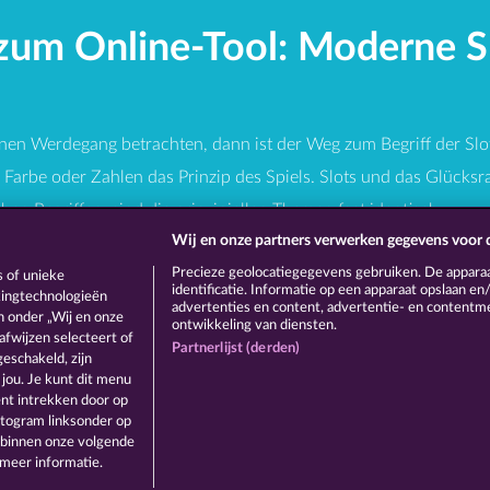
um Online-Tool: Moderne Sl
en Werdegang betrachten, dann ist der Weg zum Begriff der Slot
, Farbe oder Zahlen das Prinzip des Spiels. Slots und das Glücks
hen Begriffen, sind die prinzipiellen Themen fast identisch.
Wij en onze partners verwerken gegevens voor 
Precieze geolocatiegegevens gebruiken. De appara
r für "die Lieferung" verantwortlich. Gibt es "eine Lieferung Glück
 of unieke
identificatie. Informatie op een apparaat opslaan e
ckingtechnologieën
tehen? Bei jedem Drehen sortieren sich die Felder neu. Was beim
advertenties en content, advertentie- en content
 onder „Wij en onze
ontwikkeling van diensten.
afwijzen selecteert of
Automaten die Gewinnlinien. Während ein Gewinn früher oft über 
Partnerlijst (derden)
eschakeld, zijn
eich aufs Konto.
 jou. Je kunt dit menu
nt intrekken door op
ctogram linksonder op
ie Auswahl eines bestimmten Namens aus einer Namensliste die S
l binnen onze volgende
meer informatie.
e eine Reihenfolge aus identischen Bildern. Je besser dotiert die