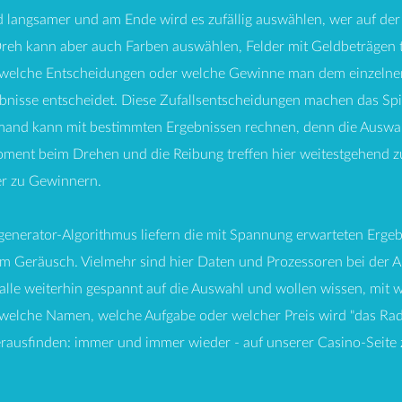
 langsamer und am Ende wird es zufällig auswählen, wer auf der
 Dreh kann aber auch Farben auswählen, Felder mit Geldbeträgen 
 welche Entscheidungen oder welche Gewinne man dem einzelnen
ebnisse entscheidet. Diese Zufallsentscheidungen machen das Spi
and kann mit bestimmten Ergebnissen rechnen, denn die Auswahl 
ment beim Drehen und die Reibung treffen hier weitestgehend z
er zu Gewinnern.
sgenerator-Algorithmus liefern die mit Spannung erwarteten Erge
m Geräusch. Vielmehr sind hier Daten und Prozessoren bei der A
alle weiterhin gespannt auf die Auswahl und wollen wissen, mit
welche Namen, welche Aufgabe oder welcher Preis wird "das Rad"
erausfinden: immer und immer wieder - auf unserer Casino-Seite 