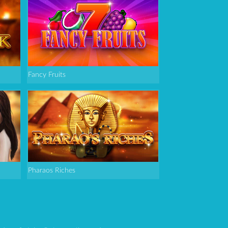
Fancy Fruits
Pharaos Riches