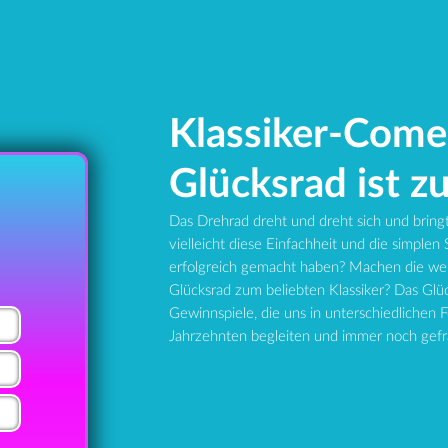
Klassiker-Come
Glücksrad ist z
Das Drehrad dreht und dreht sich und bring
vielleicht diese Einfachheit und die simplen 
erfolgreich gemacht haben? Machen die wen
Glücksrad zum beliebten Klassiker? Das Glüc
Gewinnspiele, die uns in unterschiedliche
Jahrzehnten begleiten und immer noch gefra