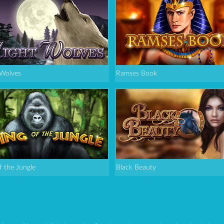
 Wolves
Ramses Book
f the Jungle
Black Beauty