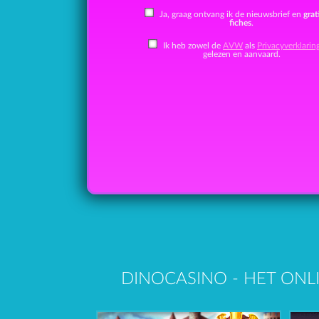
Ja, graag ontvang ik de nieuwsbrief en
grat
fiches
.
Ik heb zowel de
AVW
als
Privacyverklarin
gelezen en aanvaard.
DINOCASINO - HET ONL