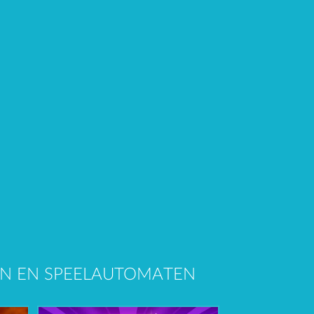
LEN EN SPEELAUTOMATEN