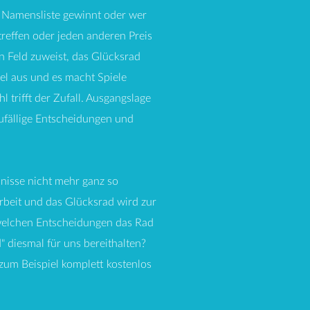
 Namensliste gewinnt oder wer
treffen oder jeden anderen Preis
 Feld zuweist, das Glücksrad
el aus und es macht Spiele
trifft der Zufall. Ausgangslage
ufällige Entscheidungen und
bnisse nicht mehr ganz so
rbeit und das Glücksrad wird zur
 welchen Entscheidungen das Rad
 diesmal für uns bereithalten?
zum Beispiel komplett kostenlos