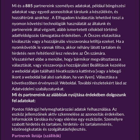
Mi és a
885
partnereink személyes adatokat, például böngészési
adatokat vagy egyedi azonosítókat tárolunk a készülékén, és
hozzáférünk azokhoz . A Elfogadom kiválasztás lehetővé teszi a
nyomon követési technológiák használatát az általunk és
partnereink által végzett, alább ismertetett célokból történő
adatfeldolgozás támogatása érdekében. . A Összes elutasítása
Jack Potter and the Book of Dynasties
Book Of The Ages
kiválasztás vagy a hozzájárulás visszavonása letiltja ezeket. Ha a
nyomkövetők le vannak tiltva, akkor néhány látott tartalom és
hirdetés nem feltétlenül lesz releváns az Ön számára.
Visszatérhet ebbe a menübe, hogy bármikor megváltoztassa a
Részvételi feltételek
választását, vagy visszavonja a hozzájárulást Beállítások kezelése
a weboldal alján található hivatkozásra kattintva [vagy a lebegő
Adatkezelési tájékoztató
Impresszum
ikont a weboldal bal alsó sarkában, ha van ilyen]. Választása a
következőben érvényesül: Weboldal. További részletekért lásd az
Adatvédelmi szabályzatunkat.
A cég
GYIK
Facebook
Blog
Mi és partnereink az alábbiak nyújtása érdekében dolgozunk
fel adatokat:
Visszavonási kérelem benyújtása
Pontos földrajzi helymeghatározási adatok felhasználása. Az
eszköz jellemzőinek aktív szkennelése az azonosítás érdekében.
Információk tárolása és/vagy elérése egy eszközön. Személyre
szabott hirdetés és tartalom, hirdetés- és tartalommérés,
közönségkutatás és szolgáltatásfejlesztés.
Partnerek listája (szállítók)