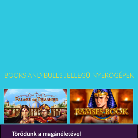
BOOKS AND BULLS JELLEGŰ NYERŐGÉPEK
Palace of Treasures
Ramses Book
Törődünk a magánéletével