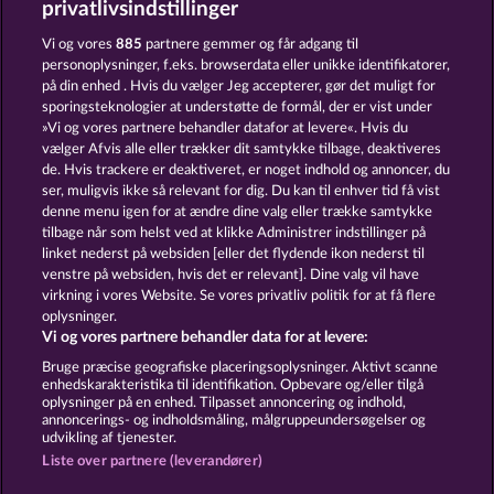
privatlivsindstillinger
Vi og vores
885
partnere gemmer og får adgang til
personoplysninger, f.eks. browserdata eller unikke identifikatorer,
på din enhed . Hvis du vælger Jeg accepterer, gør det muligt for
sporingsteknologier at understøtte de formål, der er vist under
»Vi og vores partnere behandler datafor at levere«. Hvis du
Jack Potter and the Book of Dynasties
Ramses Book
vælger Afvis alle eller trækker dit samtykke tilbage, deaktiveres
de. Hvis trackere er deaktiveret, er noget indhold og annoncer, du
ser, muligvis ikke så relevant for dig. Du kan til enhver tid få vist
denne menu igen for at ændre dine valg eller trække samtykke
Vilkår og betingelser
Datasikkerhed
tilbage når som helst ved at klikke Administrer indstillinger på
linket nederst på websiden [eller det flydende ikon nederst til
Kontakt
Virksomhed
FAQ
Facebook
venstre på websiden, hvis det er relevant]. Dine valg vil have
virkning i vores Website. Se vores privatliv politik for at få flere
oplysninger.
Blog
Vi og vores partnere behandler data for at levere:
Indsend anmodning om tilbagetrækning
Bruge præcise geografiske placeringsoplysninger. Aktivt scanne
enhedskarakteristika til identifikation. Opbevare og/eller tilgå
oplysninger på en enhed. Tilpasset annoncering og indhold,
annoncerings- og indholdsmåling, målgruppeundersøgelser og
udvikling af tjenester.
Liste over partnere (leverandører)