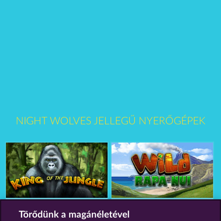
NIGHT WOLVES JELLEGŰ NYERŐGÉPEK
King of the Jungle
Wild Rapa Nui
Törődünk a magánéletével