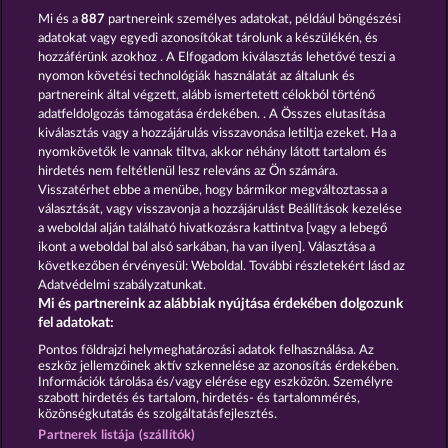
Mi és a
887
partnereink személyes adatokat, például böngészési
adatokat vagy egyedi azonosítókat tárolunk a készülékén, és
hozzáférünk azokhoz . A Elfogadom kiválasztás lehetővé teszi a
nyomon követési technológiák használatát az általunk és
partnereink által végzett, alább ismertetett célokból történő
adatfeldolgozás támogatása érdekében. . A Összes elutasítása
Duck Shooter
Cutie Cat
kiválasztás vagy a hozzájárulás visszavonása letiltja ezeket. Ha a
nyomkövetők le vannak tiltva, akkor néhány látott tartalom és
hirdetés nem feltétlenül lesz releváns az Ön számára.
Visszatérhet ebbe a menübe, hogy bármikor megváltoztassa a
Részvételi feltételek
választását, vagy visszavonja a hozzájárulást Beállítások kezelése
a weboldal alján található hivatkozásra kattintva [vagy a lebegő
Adatkezelési tájékoztató
Impresszum
ikont a weboldal bal alsó sarkában, ha van ilyen]. Választása a
következőben érvényesül: Weboldal. További részletekért lásd az
Adatvédelmi szabályzatunkat.
A cég
GYIK
Facebook
Blog
Mi és partnereink az alábbiak nyújtása érdekében dolgozunk
fel adatokat:
Visszavonási kérelem benyújtása
Pontos földrajzi helymeghatározási adatok felhasználása. Az
eszköz jellemzőinek aktív szkennelése az azonosítás érdekében.
Információk tárolása és/vagy elérése egy eszközön. Személyre
szabott hirdetés és tartalom, hirdetés- és tartalommérés,
közönségkutatás és szolgáltatásfejlesztés.
Partnerek listája (szállítók)