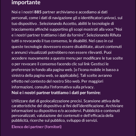
importante
Noi e i nostri
885
partner archiviamo e accediamo ai dati
personali, come i dati di navigazione gli o identificatori univoci, sul
tuo dispositivo . Selezionando Accetto, abiliti le tecnologie di
tracciamento affinché supportino gli scopi mostrati alla voce "Noi
e i nostri partner trattiamo i dati da fornire". Selezionando Rifiuta
King of the Jungle
Majestic King
tutti o revocando il tuo consenso, le disabiliti. Nel caso in cui
queste tecnologie dovessero essere disabilitate, alcuni contenuti
e annunci visualizzati potrebbero non essere rilevanti. Puoi
accedere nuovamente a questo menu per modificare le tue scelte
Termini e condizioni
o per revocare il consenso facendo clic sul link Gestisci le
preferenze in fondo alla pagina web. [o l'icona mobile in basso a
Informativa sulla privacy
Note legali
sinistra della pagina web, se applicabile]. Tali scelte avranno
effetto nel contesto del nostro Sito web. Per maggiori
informazioni, consulta l'Informativa sulla privacy.
Società
FAQ
Facebook
Blog
Noi e i nostri partner trattiamo i dati per fornire:
Invia richiesta di recesso
Utilizzare dati di geolocalizzazione precisi. Scansione attiva delle
caratteristiche del dispositivo ai fini dell’identificazione. Archiviare
informazioni su dispositivo e/o accedervi. Pubblicità e contenuti
personalizzati, valutazione dei contenuti e dell’efficacia della
pubblicità, ricerche sul pubblico, sviluppo di servizi.
Elenco dei partner (fornitori)