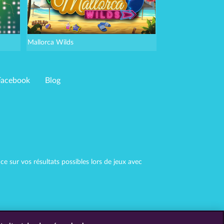
Mallorca Wilds
Facebook
Blog
 sur vos résultats possibles lors de jeux avec