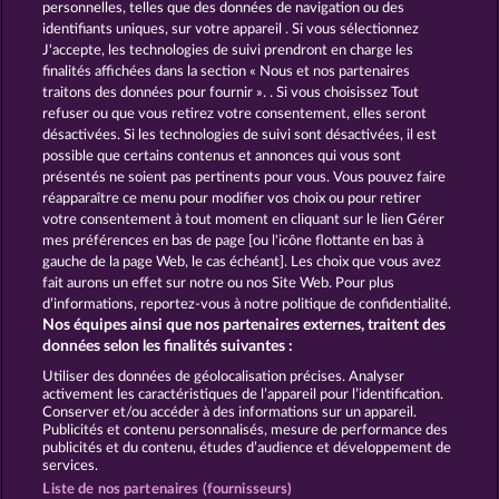
personnelles, telles que des données de navigation ou des
identifiants uniques, sur votre appareil . Si vous sélectionnez
J'accepte, les technologies de suivi prendront en charge les
finalités affichées dans la section « Nous et nos partenaires
traitons des données pour fournir ». . Si vous choisissez Tout
refuser ou que vous retirez votre consentement, elles seront
désactivées. Si les technologies de suivi sont désactivées, il est
possible que certains contenus et annonces qui vous sont
The Guardian God: Heimdall's Horn
Medusa's Lair
présentés ne soient pas pertinents pour vous. Vous pouvez faire
réapparaître ce menu pour modifier vos choix ou pour retirer
votre consentement à tout moment en cliquant sur le lien Gérer
mes préférences en bas de page [ou l'icône flottante en bas à
CGU
Charte de confidentialité
gauche de la page Web, le cas échéant]. Les choix que vous avez
fait aurons un effet sur notre ou nos Site Web. Pour plus
Mentions légales
Société
FAQ
d’informations, reportez-vous à notre politique de confidentialité.
Nos équipes ainsi que nos partenaires externes, traitent des
Facebook
Blog
données selon les finalités suivantes :
Utiliser des données de géolocalisation précises. Analyser
Envoyer la demande de rétractation
activement les caractéristiques de l’appareil pour l’identification.
Conserver et/ou accéder à des informations sur un appareil.
Publicités et contenu personnalisés, mesure de performance des
publicités et du contenu, études d’audience et développement de
services.
Liste de nos partenaires (fournisseurs)