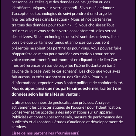
personnelles, telles que des données de navigation ou des
identifiants uniques, sur votre appareil . Si vous sélectionnez
J'accepte, les technologies de suivi prendront en charge les
finalités affichées dans la section « Nous et nos partenaires
traitons des données pour fournir ». . Si vous choisissez Tout
refuser ou que vous retirez votre consentement, elles seront
désactivées. Si les technologies de suivi sont désactivées, il est
possible que certains contenus et annonces qui vous sont
Mighty Dragon
The Land of Heroes
présentés ne soient pas pertinents pour vous. Vous pouvez faire
réapparaître ce menu pour modifier vos choix ou pour retirer
votre consentement à tout moment en cliquant sur le lien Gérer
mes préférences en bas de page [ou l'icône flottante en bas à
CGU
Charte de confidentialité
gauche de la page Web, le cas échéant]. Les choix que vous avez
fait aurons un effet sur notre ou nos Site Web. Pour plus
Mentions légales
Société
FAQ
d’informations, reportez-vous à notre politique de confidentialité.
Nos équipes ainsi que nos partenaires externes, traitent des
Facebook
Blog
données selon les finalités suivantes :
Utiliser des données de géolocalisation précises. Analyser
Envoyer la demande de rétractation
activement les caractéristiques de l’appareil pour l’identification.
Conserver et/ou accéder à des informations sur un appareil.
Publicités et contenu personnalisés, mesure de performance des
publicités et du contenu, études d’audience et développement de
services.
Liste de nos partenaires (fournisseurs)