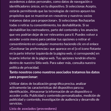
accedemos a datos personales, como datos de navegación o
identificadores únicos, en tu dispositivo. Si seleccionas Acepto,
estarás permitiendo que las tecnologías de rastreo apoyen los
propósitos que se muestran en «nosotros y nuestros socios
tratamos datos para proporcionar». Si seleccionas Rechazarlas
todas o retiras tu consentimiento, los deshabilitarás. Si se
deshabilitan los rastreadores, parte del contenido y los anuncios
que ves podrían dejar de ser relevantes para ti. Puedes volver a
Jack Potter and the Book of Teos
Lucky Pharaoh Wild
acceder a este menú para cambiar tus opciones o retirar el
consentimiento en cualquier momento haciendo clic en el enlace
«Gestionar las preferencias» que aparece en el [o el ícono flotante
en la parte inferior izquierda de la página web, si corresponde] en
Términos y condiciones
la parte inferior de la página web. Tus opciones tendrán efecto
dentro de nuestro Sitio web. Para saber más, consulta nuestra
Declaración de privacidad
Aviso Legal
política de privacidad.
Tanto nosotros como nuestros asociados tratamos los datos
Empresa
FAQ
Facebook
Blog
para proporcionar:
Utilizar datos de localización geográfica precisa. analizar
Enviar solicitud de desistimiento
activamente las características del dispositivo para su
identificación.. Almacenar la información de un dispositivo o
acceder a ella. Publicidad y contenido personalizados, medición de
publicidad y contenido, investigación de audiencia y desarrollo de
servicios.
Lista de asociados (proveedores)