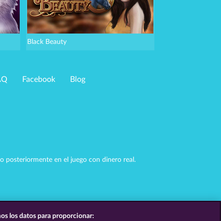
Black Beauty
AQ
Facebook
Blog
to posteriormente en el juego con dinero real.
os los datos para proporcionar: