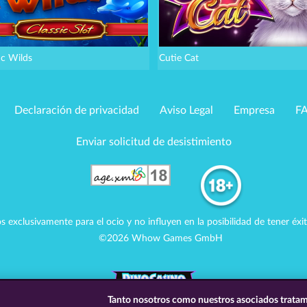
ic Wilds
Cutie Cat
Declaración de privacidad
Aviso Legal
Empresa
F
Enviar solicitud de desistimiento
s exclusivamente para el ocio y no influyen en la posibilidad de tener éxi
©2026 Whow Games GmbH
Tanto nosotros como nuestros asociados tratam