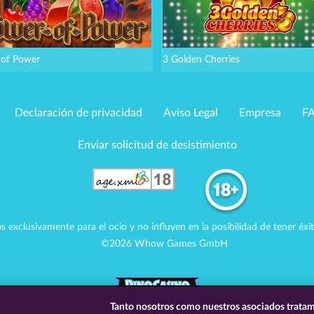
 of Power
3 Golden Cherries
Declaración de privacidad
Aviso Legal
Empresa
F
Enviar solicitud de desistimiento
s exclusivamente para el ocio y no influyen en la posibilidad de tener éxi
©2026 Whow Games GmbH
Tanto nosotros como nuestros asociados tratam