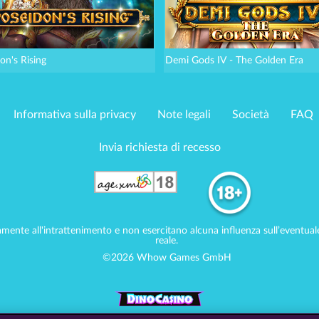
on's Rising
Demi Gods IV - The Golden Era
Informativa sulla privacy
Note legali
Società
FAQ
Invia richiesta di recesso
vamente all'intrattenimento e non esercitano alcuna influenza sull’eventual
reale.
©2026 Whow Games GmbH