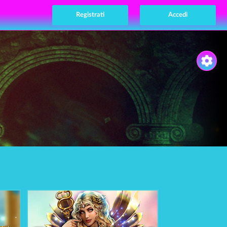
Registrati
Accedi