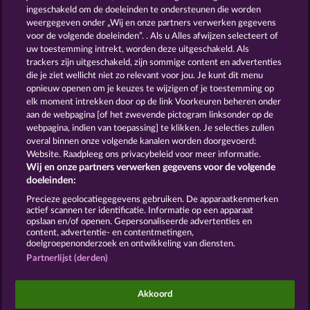
ingeschakeld om de doeleinden te ondersteunen die worden
weergegeven onder „Wij en onze partners verwerken gegevens
voor de volgende doeleinden”. . Als u Alles afwijzen selecteert of
uw toestemming intrekt, worden deze uitgeschakeld. Als
trackers zijn uitgeschakeld, zijn sommige content en advertenties
die je ziet wellicht niet zo relevant voor jou. Je kunt dit menu
opnieuw openen om je keuzes te wijzigen of je toestemming op
Book Of The Ages
Jack Potter & the Book of Dynasties 6
elk moment intrekken door op de link Voorkeuren beheren onder
aan de webpagina [of het zwevende pictogram linksonder op de
webpagina, indien van toepassing] te klikken. Je selecties zullen
Algemene voorwaarden
Privacyverklaring
overal binnen onze volgende kanalen worden doorgevoerd:
Website. Raadpleeg ons privacybeleid voor meer informatie.
Wij en onze partners verwerken gegevens voor de volgende
Colofon
Bedrijf
FAQ
Facebook
Blog
doeleinden:
Terugbetalingsverzoek indienen
Precieze geolocatiegegevens gebruiken. De apparaatkenmerken
actief scannen ter identificatie. Informatie op een apparaat
opslaan en/of openen. Gepersonaliseerde advertenties en
content, advertentie- en contentmetingen,
doelgroepenonderzoek en ontwikkeling van diensten.
Partnerlijst (derden)
Sociale casino games zijn enkel bedoeld voor
entertainment en hebben absoluut geen enkele
Akkoord
invloed op mogelijk toekomstig succes in het