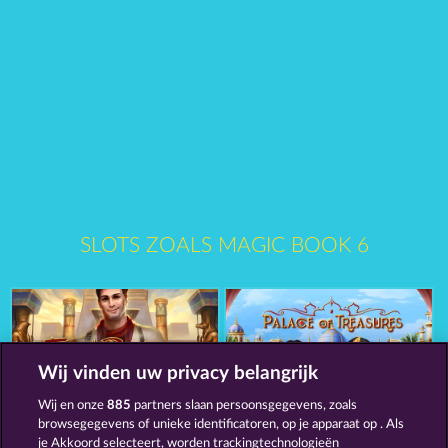
SLOTS ZOALS MAGIC BOOK 6
Wij vinden uw privacy belangrijk
Wij en onze
885
partners slaan persoonsgegevens, zoals
Jack Potter and the Book of Dynasties
Palace of Treasures
browsegegevens of unieke identificatoren, op je apparaat op . Als
je Akkoord selecteert, worden trackingtechnologieën