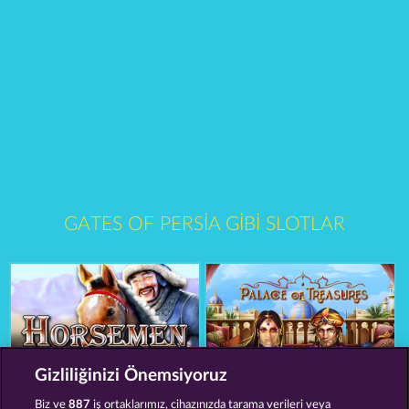
GATES OF PERSIA GIBI SLOTLAR
Gizliliğinizi Önemsiyoruz
Horsemen
Palace of Treasures
Biz ve
887
iş ortaklarımız, cihazınızda tarama verileri veya