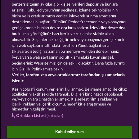
benzersiz tanımlayıcılar gibi kişisel verileri depolar ve bunlara
erişiriz . Kabul ediyorum'nın seçilmesi, izleme teknolojilerinin
bizim ve iş ortaklarımızın verileri işleyerek sunma amaçlarını
desteklemesini sağlar. . Tümünü Reddet'ı seçmeniz veya onayınızı
geri çekmeniz bunları devre dışı bırakacaktır. İzleyiciler devre dışı
bırakılırsa, gördüğünüz bazı içerik ve reklamlar sizinle alakalı
olmayabilir. Seçimlerinizi değiştirmek veya onayınızı geri çekmek
Magic Book 6
40 Thieves
için web sayfasının altındaki Tercihleri Yönet bağlantısına
tıklayarak istediğiniz zaman bu menüye yeniden dönebilirsiniz
[veya varsa web sayfasının sol alt kısmındaki kayan simge].
Hüküm ve Koşullar
Gizlilik Beyanı
Künye
Seçimleriniz Website'mız için de etkili olacaktır. Daha fazla ayrıntı
için Gizlilik Politikamıza bakın.
Veriler, tarafımızca veya ortaklarımız tarafından şu amaçlarla
Şirket
SSS
Facebook
Blog
işlenir:
İptal talebini gönder
Kesin coğrafi konum verilerini kullanmak. Belirleme amacı ile cihaz
özelliklerini aktif şekilde taramak. Bilgileri bir cihazda depolamak
ve/veya onlara cihazdan erişmek. Kişiselleştirilmiş reklam ve
içerik, reklam ve içerik ölçümü, hedef kitle araştırması ve
hizmetlerin geliştirilmesi.
İş Ortakları Listesi (satıcılar)
Sosyal casino oyunları sadece eğlence amaçlıdır ve
gerçek parayla oynanan kumar oyunlarında
Kabul ediyorum
gelecekte elde edilebilecek olası başarılar üzerinde