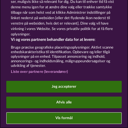
ser, muligvis ikke så relevant for dig. Du kan til enhver tid få vist
denne menu igen for at ændre dine valg eller trække samtykke
tilbage når som helst ved at klikke Administrer indstillinger på
linket nederst på websiden [eller det flydende ikon nederst til
Sociale kasinospil har udelukkende et
venstre på websiden, hvis det er relevant]. Dine valg vil have
underholdningsformål og har absolut ingen
virkning i vores Website. Se vores privatliv politik for at få flere
indflydelse på din mulige fremtidssucces inden for
oplysninger.
spil med rigtige penge.
Vi og vores partnere behandler data for at levere:
©2026 Whow Games GmbH
Bruge præcise geografiske placeringsoplysninger. Aktivt scanne
enhedskarakteristika til identifikation. Opbevare og/eller tilgå
oplysninger på en enhed. Tilpasset annoncering og indhold,
annoncerings- og indholdsmåling, målgruppeundersøgelser og
udvikling af tjenester.
Liste over partnere (leverandører)
Jeg accepterer
Afvis alle
Vis formål