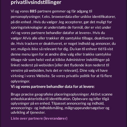
privatlivsindstillinger
Vi og vores
885
partnere gemmer og får adgang til
personoplysninger, f.eks. browserdata eller unikke identifikatorer,
på din enhed . Hvis du vælger Jeg accepterer, gør det muligt for
sporingsteknologier at understøtte de formål, der er vist under
»Vi og vores partnere behandler datafor at levere«. Hvis du
Golden Ei of Moorhuhn
Wild Rapa Nui
vælger Afvis alle eller trækker dit samtykke tilbage, deaktiveres
de. Hvis trackere er deaktiveret, er noget indhold og annoncer, du
ser, muligvis ikke så relevant for dig. Du kan til enhver tid få vist
denne menu igen for at ændre dine valg eller trække samtykke
Vilkår og betingelser
Datasikkerhed
tilbage når som helst ved at klikke Administrer indstillinger på
linket nederst på websiden [eller det flydende ikon nederst til
Kontakt
Virksomhed
FAQ
Facebook
venstre på websiden, hvis det er relevant]. Dine valg vil have
virkning i vores Website. Se vores privatliv politik for at få flere
oplysninger.
Blog
Vi og vores partnere behandler data for at levere:
Indsend anmodning om tilbagetrækning
Bruge præcise geografiske placeringsoplysninger. Aktivt scanne
enhedskarakteristika til identifikation. Opbevare og/eller tilgå
oplysninger på en enhed. Tilpasset annoncering og indhold,
annoncerings- og indholdsmåling, målgruppeundersøgelser og
udvikling af tjenester.
Liste over partnere (leverandører)