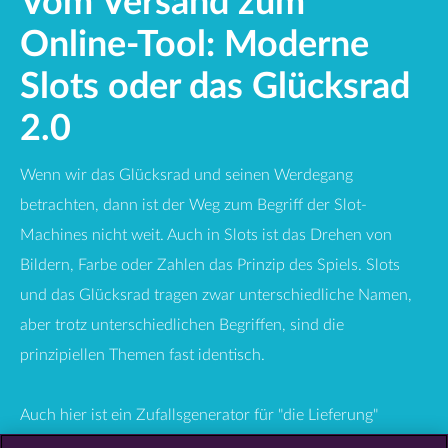
Vom Versand zum
Online-Tool: Moderne
Slots oder das Glücksrad
2.0
Wenn wir das Glücksrad und seinen Werdegang
betrachten, dann ist der Weg zum Begriff der Slot-
Machines nicht weit. Auch in Slots ist das Drehen von
Bildern, Farbe oder Zahlen das Prinzip des Spiels. Slots
und das Glücksrad tragen zwar unterschiedliche Namen,
aber trotz unterschiedlichen Begriffen, sind die
prinzipiellen Themen fast identisch.
Auch hier ist ein Zufallsgenerator für "die Lieferung"
verantwortlich. Gibt es "eine Lieferung Glück", oder bleibt