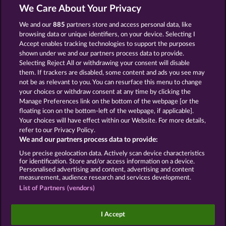
We Care About Your Privacy
das Rad (oder die Räder) bei der Option Verlust stehen? Bei
We and our
885
partners store and access personal data, like
jedem Drehen sortieren sich die Felder neu. Was beim
browsing data or unique identifiers, on your device. Selecting I
Glücksrad das "gekennzeichnete Eingabefeld" ist, sind bei
Accept enables tracking technologies to support the purposes
shown under we and our partners process data to provide.
Slot-Automaten die Gewinnlinien. Während ein Gewinn
Selecting Reject All or withdrawing your consent will disable
them. If trackers are disabled, some content and ads you see may
früher oft über den Versand zugestellt wurde, wandert
not be as relevant to you. You can resurface this menu to change
dieser im Online-Tool gleich aufs Konto.
your choices or withdraw consent at any time by clicking the
Manage Preferences link on the bottom of the webpage [or the
floating icon on the bottom-left of the webpage, if applicable].
Während in der einen Variante die Auswahl eines
Your choices will have effect within our Website. For more details,
refer to our Privacy Policy.
bestimmten Namens aus einer Namensliste die Spiele
We and our partners process data to provide:
ausmacht, erbringt der Slot-Automat auf der anderen Seite
Use precise geolocation data. Actively scan device characteristics
for identification. Store and/or access information on a device.
eine Reihenfolge aus identischen Bildern. Je besser dotiert
Personalised advertising and content, advertising and content
measurement, audience research and services development.
die Bilder sind, umso höher ist die Gewinn-Klasse. Tipps,
List of Partners (vendors)
die einen direkten Vorteil verschaffen, gibt es bei diesen
einfachen und genialen Spielen eigentlich nicht. Das Glück
I Accept
lässt sich nicht ganz so einfach sortieren, wie man es sich