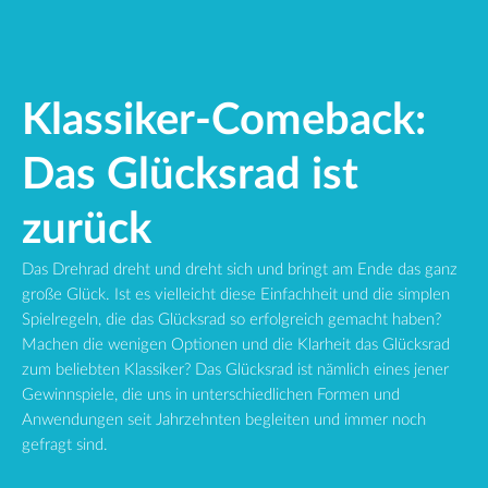
Klassiker-Comeback:
Das Glücksrad ist
zurück
Das Drehrad dreht und dreht sich und bringt am Ende das ganz
große Glück. Ist es vielleicht diese Einfachheit und die simplen
Spielregeln, die das Glücksrad so erfolgreich gemacht haben?
Machen die wenigen Optionen und die Klarheit das Glücksrad
zum beliebten Klassiker? Das Glücksrad ist nämlich eines jener
Gewinnspiele, die uns in unterschiedlichen Formen und
Anwendungen seit Jahrzehnten begleiten und immer noch
gefragt sind.