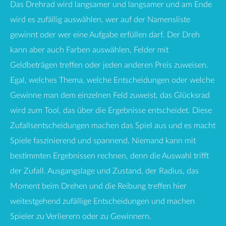
Das Drehrad wird langsamer und langsamer und am Ende
wird es zufällig auswählen, wer auf der Namensliste
gewinnt oder wer eine Aufgabe erfüllen darf. Der Dreh
kann aber auch Farben auswählen, Felder mit
Geldbeträgen treffen oder jeden anderen Preis zuweisen.
Egal, welches Thema, welche Entscheidungen oder welche
Gewinne man dem einzelnen Feld zuweist, das Glücksrad
wird zum Tool, das über die Ergebnisse entscheidet. Diese
Zufallsentscheidungen machen das Spiel aus und es macht
Spiele faszinierend und spannend. Niemand kann mit
bestimmten Ergebnissen rechnen, denn die Auswahl trifft
der Zufall. Ausgangslage und Zustand, der Radius, das
Moment beim Drehen und die Reibung treffen hier
weitestgehend zufällige Entscheidungen und machen
Spieler zu Verlierern oder zu Gewinnern.